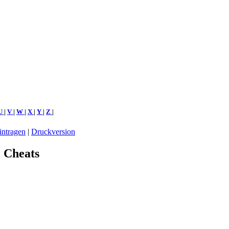
U
|
V
|
W
|
X
|
Y
|
Z
|
intragen
|
Druckversion
: Cheats