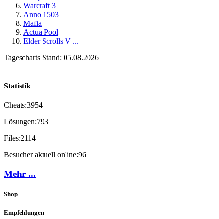
Warcraft 3
Anno 1503
Mafia
Actua Pool
Elder Scrolls V ...
Tagescharts Stand: 05.08.2026
Statistik
Cheats:
3954
Lösungen:
793
Files:
2114
Besucher aktuell online:
96
Mehr ...
Shop
Empfehlungen