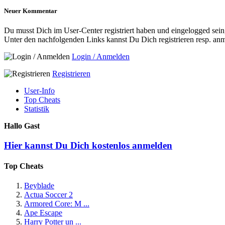
Neuer Kommentar
Du musst Dich im User-Center registriert haben und eingelogged se
Unter den nachfolgenden Links kannst Du Dich registrieren resp. an
Login / Anmelden
Registrieren
User-Info
Top Cheats
Statistik
Hallo Gast
Hier kannst Du Dich kostenlos anmelden
Top Cheats
Beyblade
Actua Soccer 2
Armored Core: M ...
Ape Escape
Harry Potter un ...