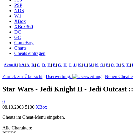
PSP
NDS
Wii
XBox
XBox360
DC
GC
GameBoy
Charts
Cheats eintragen
|
Aktuell
|
0-9
|
A
|
B
|
C
|
D
|
E
|
F
|
G
|
H
|
I
|
J
|
K
|
L
|
M
|
N
|
O
|
P
|
Q
|
R
|
S
|
T
|
Zurück zur Übersicht
|
Userwertung:
|
Neuen Cheat e
Star Wars - Jedi Knight II - Jedi Outcast :
0
08.10.2003
5100
XBox
Cheats im Cheat-Menü eingeben.
Alle Charaktere