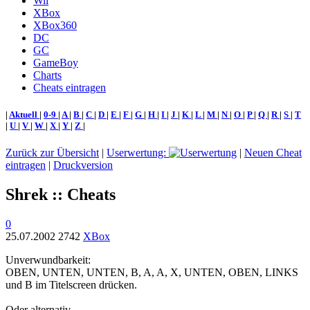
Wii
XBox
XBox360
DC
GC
GameBoy
Charts
Cheats eintragen
|
Aktuell
|
0-9
|
A
|
B
|
C
|
D
|
E
|
F
|
G
|
H
|
I
|
J
|
K
|
L
|
M
|
N
|
O
|
P
|
Q
|
R
|
S
|
T
|
U
|
V
|
W
|
X
|
Y
|
Z
|
Zurück zur Übersicht
|
Userwertung:
|
Neuen Cheat
eintragen
|
Druckversion
Shrek :: Cheats
0
25.07.2002
2742
XBox
Unverwundbarkeit:
OBEN, UNTEN, UNTEN, B, A, A, X, UNTEN, OBEN, LINKS
und B im Titelscreen drücken.
Oder alternativ