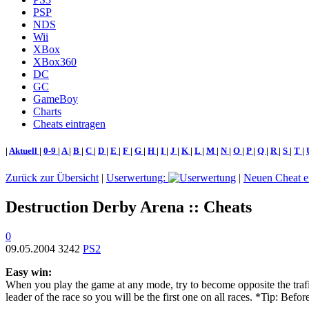
PSP
NDS
Wii
XBox
XBox360
DC
GC
GameBoy
Charts
Cheats eintragen
|
Aktuell
|
0-9
|
A
|
B
|
C
|
D
|
E
|
F
|
G
|
H
|
I
|
J
|
K
|
L
|
M
|
N
|
O
|
P
|
Q
|
R
|
S
|
T
|
Zurück zur Übersicht
|
Userwertung:
|
Neuen Cheat e
Destruction Derby Arena :: Cheats
0
09.05.2004
3242
PS2
Easy win:
When you play the game at any mode, try to become opposite the trafic a
leader of the race so you will be the first one on all races. *Tip: Bef