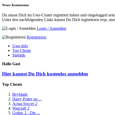
Neuer Kommentar
Du musst Dich im User-Center registriert haben und eingelogged se
Unter den nachfolgenden Links kannst Du Dich registrieren resp. an
Login / Anmelden
Registrieren
User-Info
Top Cheats
Statistik
Hallo Gast
Hier kannst Du Dich kostenlos anmelden
Top Cheats
Beyblade
Harry Potter un ...
Actua Soccer 2
Warcraft 3
Gothic 2 - Die ...