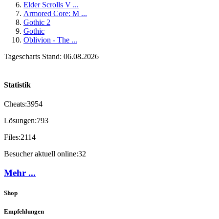
Elder Scrolls V ...
Armored Core: M ...
Gothic 2
Gothic
Oblivion - The ...
Tagescharts Stand: 06.08.2026
Statistik
Cheats:
3954
Lösungen:
793
Files:
2114
Besucher aktuell online:
32
Mehr ...
Shop
Empfehlungen