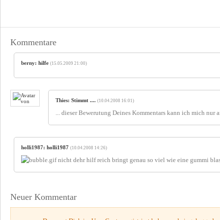
Kommentare
berny
: hilfe
(15.05.2009 21:00)
Thies
: Stimmt ....
(10.04.2008 16:01)
... dieser Bewerutung Deines Kommentars kann ich mich nur a
holli1987
: holli1987
(10.04.2008 14:26)
nicht dehr hilf reich bringt genau so viel wie eine gummi bla
Neuer Kommentar