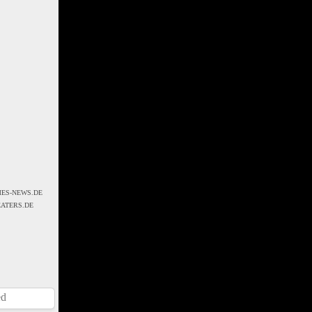
ATERS.DE
ed