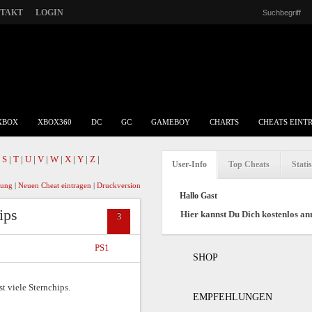
TAKT
LOGIN
XBOX
XBOX360
DC
GC
GAMEBOY
CHARTS
CHEATS EINT
|
S
|
T
|
U
|
V
|
W
|
X
|
Y
|
Z
|
User-Info
Top Cheats
Statis
|
Neuen Cheat eintragen
|
Druckversion
Hallo Gast
ips
Hier kannst Du Dich kostenlos a
3
PS1
SHOP
 viele Sternchips.
EMPFEHLUNGEN