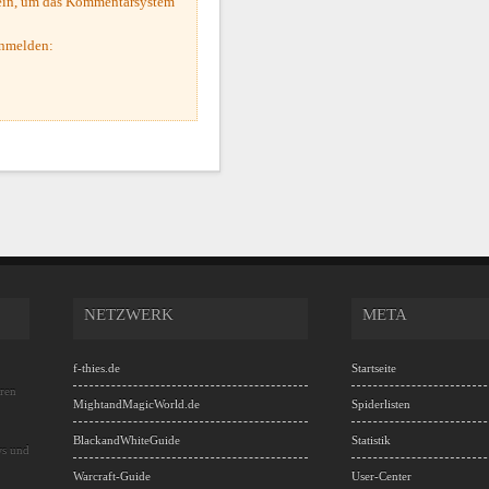
sein, um das Kommentarsystem
anmelden:
NETZWERK
META
f-thies.de
Startseite
hren
MightandMagicWorld.de
Spiderlisten
BlackandWhiteGuide
Statistik
ws und
Warcraft-Guide
User-Center