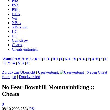
PS2
PS3
PSP
NDS
Wii
XBox
XBox360
DC
GC
GameBoy
Charts
Cheats eintragen
|
Aktuell
|
0-9
|
A
|
B
|
C
|
D
|
E
|
F
|
G
|
H
|
I
|
J
|
K
|
L
|
M
|
N
|
O
|
P
|
Q
|
R
|
S
|
T
|
U
|
V
|
W
|
X
|
Y
|
Z
|
Zurück zur Übersicht
|
Userwertung:
|
Neuen Cheat
eintragen
|
Druckversion
No Fear Downhill Mountainbiking ::
Cheats
0
08.10.2003
2534
PS1