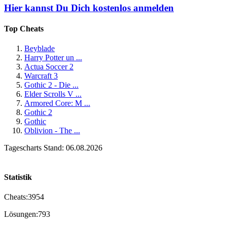
Hier kannst Du Dich kostenlos anmelden
Top Cheats
Beyblade
Harry Potter un ...
Actua Soccer 2
Warcraft 3
Gothic 2 - Die ...
Elder Scrolls V ...
Armored Core: M ...
Gothic 2
Gothic
Oblivion - The ...
Tagescharts Stand: 06.08.2026
Statistik
Cheats:
3954
Lösungen:
793