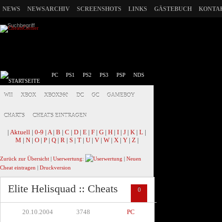
NEWS
NEWSARCHIV
SCREENSHOTS
LINKS
GÄSTEBUCH
KONTA
PC
PS1
PS2
PS3
PSP
NDS
WII
XBOX
XBOX360
DC
GC
GAMEBOY
CHARTS
CHEATS EINTRAGEN
|
Aktuell
|
0-9
|
A
|
B
|
C
|
D
|
E
|
F
|
G
|
H
|
I
|
J
|
K
|
L
|
M
|
N
|
O
|
P
|
Q
|
R
|
S
|
T
|
U
|
V
|
W
|
X
|
Y
|
Z
|
Zurück zur Übersicht
|
Userwertung:
|
Neuen
Cheat eintragen
|
Druckversion
Elite Helisquad :: Cheats
0
20.10.2004
3748
PC