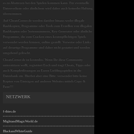
es zu Abstürzen bei den Spielen kommen kann. Für eventuelle
Datenverluste oder ähnlichem wird daher auch keinerlei Haftung
übernommen.
Auf CheatsCorner.de werden darüber hinaus weder illegale
Raubkopien, Programme oder Tools zum Erstellen von illegalen
Raubkopien oder Seriennummern, Key-Generator oder ähnliche
Programme, die zum Cracken eines kostenpflichtigen Spiels
verwendet werden können, online gestellt. Verweise oder Links
auf derartige Programme sind daher nicht gestattet und werden
umgehend gelöscht.
CheatsCorner.de ist kostenlos. Wenn Ihr diese Community
unterstützen wollt, registriert Euch und tragt Cheats, Tipps oder
auch Komplettlösungen zu Euren Lieblingsspielen in die
Datenbank ein. Hierbei aber eine Bitte: verwendet bitte keine
Kopien von Einträgen auf anderen Websites mittels Copy &
Paste!!!
NETZWERK
f-thies.de
MightandMagicWorld.de
BlackandWhiteGuide