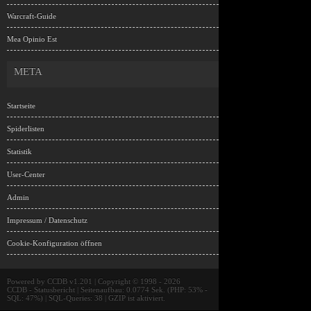
Warcraft-Guide
Mea Opinio Est
META
Startseite
Spiderlisten
Statistik
User-Center
Admin
Impressum / Datenschutz
Cookie-Konfiguration öffnen
Powered by
CCDB v1.201
| Copyright © 1998 - 2026
CCDB
- Statusbericht | Seitenaufbau: 0.0774 Sek. (PHP: 53% -
SQL: 47%) | SQL-Queries: 38 | GZIP ist aktiviert.