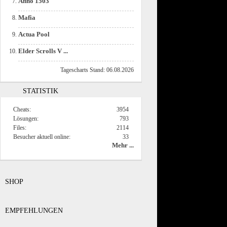
Anno 1503
Mafia
Actua Pool
Elder Scrolls V ...
Tagescharts Stand: 06.08.2026
STATISTIK
Cheats:
3954
Lösungen:
793
Files:
2114
Besucher aktuell online:
33
Mehr ...
SHOP
EMPFEHLUNGEN