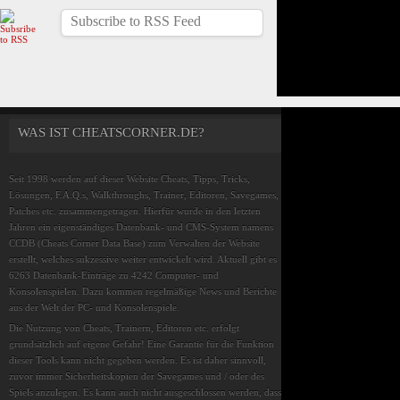
Subscribe to RSS Feed
WAS IST CHEATSCORNER.DE?
Seit 1998 werden auf dieser Website Cheats, Tipps, Tricks,
Lösungen, F.A.Q.s, Walkthroughs, Trainer, Editoren, Savegames,
Patches etc. zusammengetragen. Hierfür wurde in den letzten
Jahren ein eigenständiges Datenbank- und CMS-System namens
CCDB (Cheats Corner Data Base) zum Verwalten der Website
erstellt, welches sukzessive weiter entwickelt wird. Aktuell gibt es
6263 Datenbank-Einträge zu 4242 Computer- und
Konsolenspielen. Dazu kommen regelmäßige News und Berichte
aus der Welt der PC- und Konsolenspiele.
Die Nutzung von Cheats, Trainern, Editoren etc. erfolgt
grundsätzlich auf eigene Gefahr! Eine Garantie für die Funktion
dieser Tools kann nicht gegeben werden. Es ist daher sinnvoll,
zuvor immer Sicherheitskopien der Savegames und / oder des
Spiels anzulegen. Es kann auch nicht ausgeschlossen werden, dass