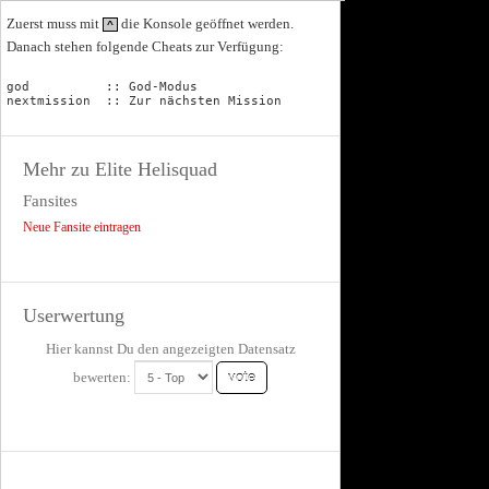
Zuerst muss mit
die Konsole geöffnet werden.
^
Danach stehen folgende Cheats zur Verfügung:
god          :: God-Modus

Mehr zu Elite Helisquad
Fansites
Neue Fansite eintragen
Userwertung
Hier kannst Du den angezeigten Datensatz
bewerten: