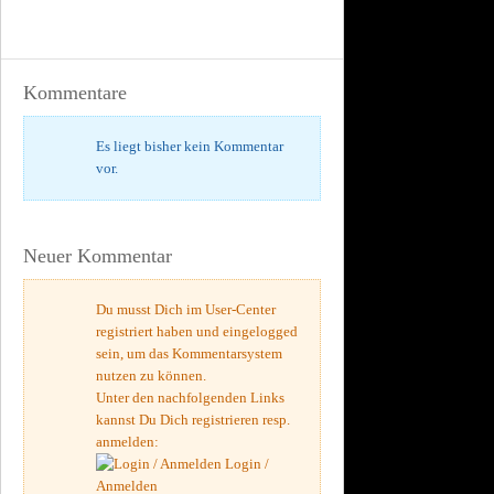
Kommentare
Es liegt bisher kein Kommentar
vor.
Neuer Kommentar
Du musst Dich im User-Center
registriert haben und eingelogged
sein, um das Kommentarsystem
nutzen zu können.
Unter den nachfolgenden Links
kannst Du Dich registrieren resp.
anmelden:
Login /
Anmelden