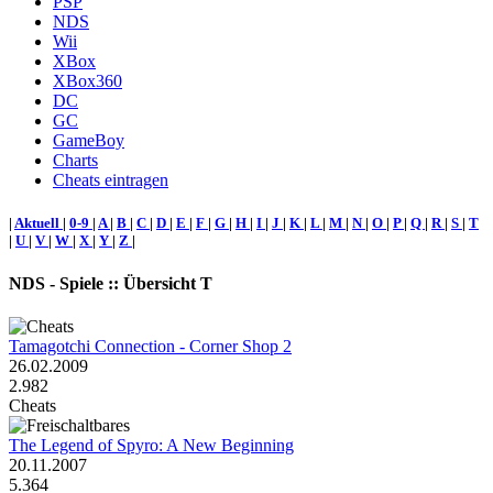
PSP
NDS
Wii
XBox
XBox360
DC
GC
GameBoy
Charts
Cheats eintragen
|
Aktuell
|
0-9
|
A
|
B
|
C
|
D
|
E
|
F
|
G
|
H
|
I
|
J
|
K
|
L
|
M
|
N
|
O
|
P
|
Q
|
R
|
S
|
T
|
U
|
V
|
W
|
X
|
Y
|
Z
|
NDS - Spiele :: Übersicht T
Tamagotchi Connection - Corner Shop 2
26.02.2009
2.982
Cheats
The Legend of Spyro: A New Beginning
20.11.2007
5.364