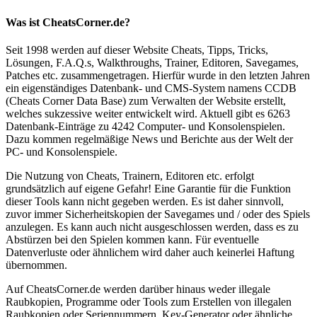
Was ist CheatsCorner.de?
Seit 1998 werden auf dieser Website Cheats, Tipps, Tricks,
Lösungen, F.A.Q.s, Walkthroughs, Trainer, Editoren, Savegames,
Patches etc. zusammengetragen. Hierfür wurde in den letzten Jahren
ein eigenständiges Datenbank- und CMS-System namens CCDB
(Cheats Corner Data Base) zum Verwalten der Website erstellt,
welches sukzessive weiter entwickelt wird. Aktuell gibt es 6263
Datenbank-Einträge zu 4242 Computer- und Konsolenspielen.
Dazu kommen regelmäßige News und Berichte aus der Welt der
PC- und Konsolenspiele.
Die Nutzung von Cheats, Trainern, Editoren etc. erfolgt
grundsätzlich auf eigene Gefahr! Eine Garantie für die Funktion
dieser Tools kann nicht gegeben werden. Es ist daher sinnvoll,
zuvor immer Sicherheitskopien der Savegames und / oder des Spiels
anzulegen. Es kann auch nicht ausgeschlossen werden, dass es zu
Abstürzen bei den Spielen kommen kann. Für eventuelle
Datenverluste oder ähnlichem wird daher auch keinerlei Haftung
übernommen.
Auf CheatsCorner.de werden darüber hinaus weder illegale
Raubkopien, Programme oder Tools zum Erstellen von illegalen
Raubkopien oder Seriennummern, Key-Generator oder ähnliche