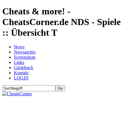
Cheats & more! -
CheatsCorner.de NDS - Spiele
:: Übersicht T
News
Newsarchiv
Screenshots
Links
Gästebuch
Kontakt
LOGIN