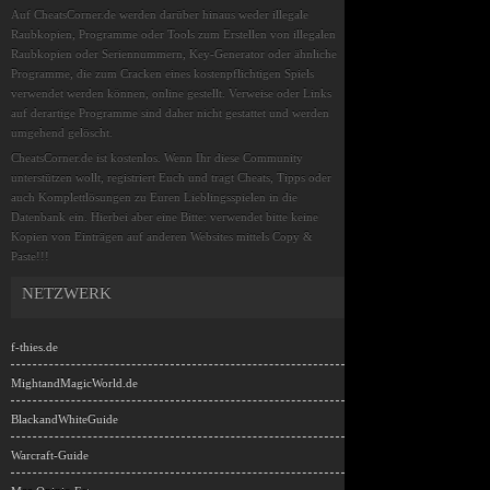
Auf CheatsCorner.de werden darüber hinaus weder illegale
Raubkopien, Programme oder Tools zum Erstellen von illegalen
Raubkopien oder Seriennummern, Key-Generator oder ähnliche
Programme, die zum Cracken eines kostenpflichtigen Spiels
verwendet werden können, online gestellt. Verweise oder Links
auf derartige Programme sind daher nicht gestattet und werden
umgehend gelöscht.
CheatsCorner.de ist kostenlos. Wenn Ihr diese Community
unterstützen wollt, registriert Euch und tragt Cheats, Tipps oder
auch Komplettlösungen zu Euren Lieblingsspielen in die
Datenbank ein. Hierbei aber eine Bitte: verwendet bitte keine
Kopien von Einträgen auf anderen Websites mittels Copy &
Paste!!!
NETZWERK
f-thies.de
MightandMagicWorld.de
BlackandWhiteGuide
Warcraft-Guide