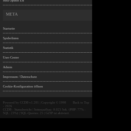
Mea Opinio Est
META
Startseite
Spiderlisten
Statistik
User-Center
Admin
Impressum / Datenschutz
Cookie-Konfiguration öffnen
Powered by
CCDB v1.201
| Copyright © 1998
Back to Top
- 2026
CCDB
- Statusbericht | Seitenaufbau: 0.025 Sek. (PHP: 77% -
SQL: 23%) | SQL-Queries: 25 | GZIP ist aktiviert.