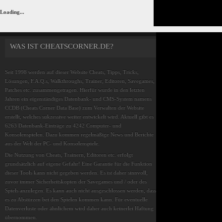
Loading...
WAS IST CHEATSCORNER.DE?
Seit 1998 werden auf dieser Website Cheats, Tipps, Tricks,
Lösungen, F.A.Q.s, Walkthroughs, Trainer, Editoren, Savegames,
Patches etc. zusammengetragen. Hierfür wurde in den letzten
Jahren ein eigenständiges Datenbank- und CMS-System namens
CCDB (Cheats Corner Data Base) zum Verwalten der Website
erstellt, welches sukzessive weiter entwickelt wird. Aktuell gibt es
6263 Datenbank-Einträge zu 4242 Computer- und
Konsolenspielen. Dazu kommen regelmäßige News und Berichte
aus der Welt der PC- und Konsolenspiele.
Die Nutzung von Cheats, Trainern, Editoren etc. erfolgt
grundsätzlich auf eigene Gefahr! Eine Garantie für die Funktion
dieser Tools kann nicht gegeben werden. Es ist daher sinnvoll,
zuvor immer Sicherheitskopien der Savegames und / oder des
Spiels anzulegen. Es kann auch nicht ausgeschlossen werden, dass
es zu Abstürzen bei den Spielen kommen kann. Für eventuelle
Datenverluste oder ähnlichem wird daher auch keinerlei Haftung
übernommen.