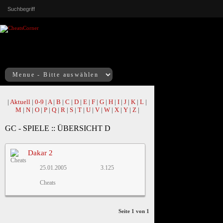
|
Aktuell
|
0-9
|
A
|
B
|
C
|
D
|
E
|
F
|
G
|
H
|
I
|
J
|
K
|
L
|
M
|
N
|
O
|
P
|
Q
|
R
|
S
|
T
|
U
|
V
|
W
|
X
|
Y
|
Z
|
GC - SPIELE :: ÜBERSICHT D
Dakar 2
25.01.2005
3.125
Cheats
Seite 1 von 1