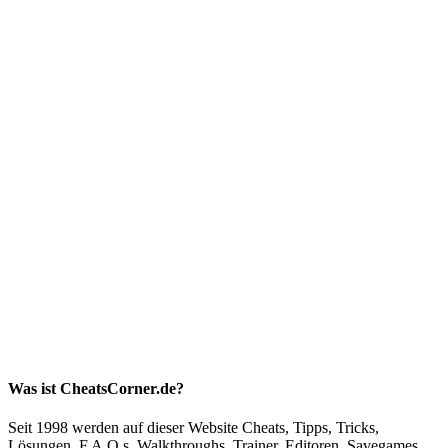
Was ist CheatsCorner.de?
Seit 1998 werden auf dieser Website Cheats, Tipps, Tricks,
Lösungen, F.A.Q.s, Walkthroughs, Trainer, Editoren, Savegames,