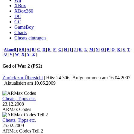
Wii
XBox
XBox360
DC
GC
GameBoy
Charts
Cheats eintragen
|
Aktuell
|
0-9
|
A
|
B
|
C
|
D
|
E
|
F
|
G
|
H
|
I
|
J
|
K
|
L
|
M
|
N
|
O
|
P
|
Q
|
R
|
S
|
T
|
U
|
V
|
W
|
X
|
Y
|
Z
|
God of War 2 (PS2)
Zurück zur Übersicht
| Hits: 24.306 | Aufgenommen am 16.04.2007
| Aktualisiert am 10.06.2009
Cheats, Tipps etc.
23.12.2008
ARMax Codes
Cheats, Tipps etc.
25.02.2009
ARMax Codes Teil 2