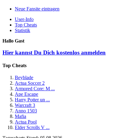
Neue Fansite eintragen
User-Info
Top Cheats
Statistik
Hallo Gast
Hier kannst Du Dich kostenlos anmelden
Top Cheats
Beyblade
Actua Soccer 2
Armored Core: M ...
Ape Escape
Harry Potter un ...
Warcraft 3
Anno 1503
Mafia
Actua Pool
Elder Scrolls V ...
Tagescharts Stand: 05.08.2026