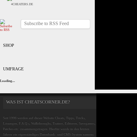
4CHEATERS.DE
Subscribe to RSS Feed
SHOP
UMFRAGE
Loading...
WAS IST CHEATSCORNER.DE?
Seit 1998 werden auf dieser Website Cheats, Tipps, Tricks,
Lösungen, F.A.Q.s, Walkthroughs, Trainer, Editoren, Savegames,
Patches etc. zusammengetragen. Hierfür wurde in den letzten
Jahren ein eigenständiges Datenbank- und CMS-System namens