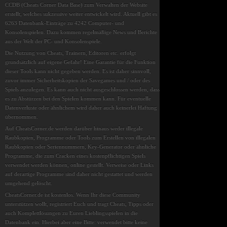
CCDB (Cheats Corner Data Base) zum Verwalten der Website
erstellt, welches sukzessive weiter entwickelt wird. Aktuell gibt es
6263 Datenbank-Einträge zu 4242 Computer- und
Konsolenspielen. Dazu kommen regelmäßige News und Berichte
aus der Welt der PC- und Konsolenspiele.
Die Nutzung von Cheats, Trainern, Editoren etc. erfolgt
grundsätzlich auf eigene Gefahr! Eine Garantie für die Funktion
dieser Tools kann nicht gegeben werden. Es ist daher sinnvoll,
zuvor immer Sicherheitskopien der Savegames und / oder des
Spiels anzulegen. Es kann auch nicht ausgeschlossen werden, dass
es zu Abstürzen bei den Spielen kommen kann. Für eventuelle
Datenverluste oder ähnlichem wird daher auch keinerlei Haftung
übernommen.
Auf CheatsCorner.de werden darüber hinaus weder illegale
Raubkopien, Programme oder Tools zum Erstellen von illegalen
Raubkopien oder Seriennummern, Key-Generator oder ähnliche
Programme, die zum Cracken eines kostenpflichtigen Spiels
verwendet werden können, online gestellt. Verweise oder Links
auf derartige Programme sind daher nicht gestattet und werden
umgehend gelöscht.
CheatsCorner.de ist kostenlos. Wenn Ihr diese Community
unterstützen wollt, registriert Euch und tragt Cheats, Tipps oder
auch Komplettlösungen zu Euren Lieblingsspielen in die
Datenbank ein. Hierbei aber eine Bitte: verwendet bitte keine