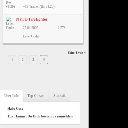
+13 Trainer (für v1.20)
NYFD Firefighter
25.04.2005
2.778
Level Codes
Seite 4 von 4
1
2
3
4
User-Info
Top Cheats
Statistik
Hallo Gast
Hier kannst Du Dich kostenlos anmelden