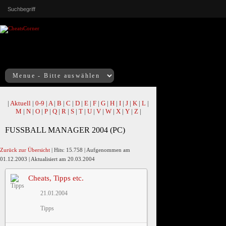
|
Aktuell
|
0-9
|
A
|
B
|
C
|
D
|
E
|
F
|
G
|
H
|
I
|
J
|
K
|
L
|
M
|
N
|
O
|
P
|
Q
|
R
|
S
|
T
|
U
|
V
|
W
|
X
|
Y
|
Z
|
FUSSBALL MANAGER 2004 (PC)
Zurück zur Übersicht
| Hits: 15.758 | Aufgenommen am
01.12.2003 | Aktualisiert am 20.03.2004
Cheats, Tipps etc.
21.01.2004
Tipps