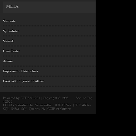
META
Startseite
Spiderlisten
Statistik
User-Center
Admin
Impressum / Datenschutz
Cookie-Konfiguration öffnen
Powered by
CCDB v1.201
| Copyright © 1998
Back to Top
- 2026
CCDB
- Statusbericht | Seitenaufbau: 0.0615 Sek. (PHP: 46% -
SQL: 54%) | SQL-Queries: 28 | GZIP ist aktiviert.