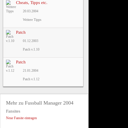
Cheats, Tipps etc.
20.03.2004
Weitere Tipps
Patch
01.12.2003
Patch v.1.10
Patch
21.01.2004
Patch v.1.12
Mehr zu Fussball Manager 2004
Fansites
Neue Fansite eintragen