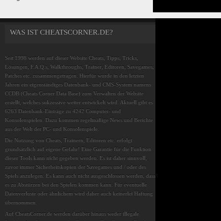
WAS IST CHEATSCORNER.DE?
Seit 1998 werden auf dieser Website Cheats, Tipps, Tricks,
Lösungen, F.A.Q.s, Walkthroughs, Trainer, Editoren, Savegames,
Patches etc. zusammengetragen. Hierfür wurde in den letzten
Jahren ein eigenständiges Datenbank- und CMS-System namens
CCDB (Cheats Corner Data Base) zum Verwalten der Website
erstellt, welches sukzessive weiter entwickelt wird. Aktuell gibt es
6263 Datenbank-Einträge zu 4242 Computer- und
Konsolenspielen. Dazu kommen regelmäßige News und Berichte
aus der Welt der PC- und Konsolenspiele.
Die Nutzung von Cheats, Trainern, Editoren etc. erfolgt
grundsätzlich auf eigene Gefahr! Eine Garantie für die Funktion
dieser Tools kann nicht gegeben werden. Es ist daher sinnvoll,
zuvor immer Sicherheitskopien der Savegames und / oder des
Spiels anzulegen. Es kann auch nicht ausgeschlossen werden, dass
es zu Abstürzen bei den Spielen kommen kann. Für eventuelle
Datenverluste oder ähnlichem wird daher auch keinerlei Haftung
übernommen.
Auf CheatsCorner.de werden darüber hinaus weder illegale