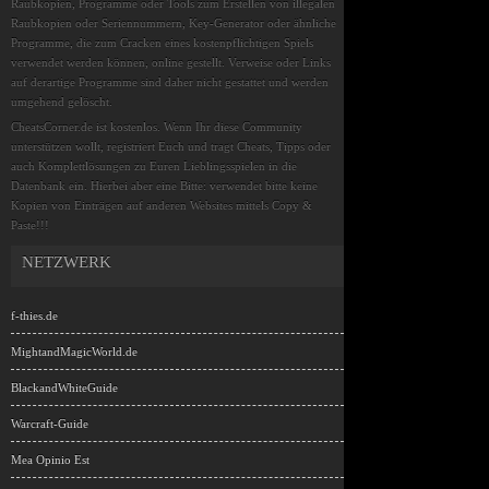
Raubkopien, Programme oder Tools zum Erstellen von illegalen
Raubkopien oder Seriennummern, Key-Generator oder ähnliche
Programme, die zum Cracken eines kostenpflichtigen Spiels
verwendet werden können, online gestellt. Verweise oder Links
auf derartige Programme sind daher nicht gestattet und werden
umgehend gelöscht.
CheatsCorner.de ist kostenlos. Wenn Ihr diese Community
unterstützen wollt, registriert Euch und tragt Cheats, Tipps oder
auch Komplettlösungen zu Euren Lieblingsspielen in die
Datenbank ein. Hierbei aber eine Bitte: verwendet bitte keine
Kopien von Einträgen auf anderen Websites mittels Copy &
Paste!!!
NETZWERK
f-thies.de
MightandMagicWorld.de
BlackandWhiteGuide
Warcraft-Guide
Mea Opinio Est