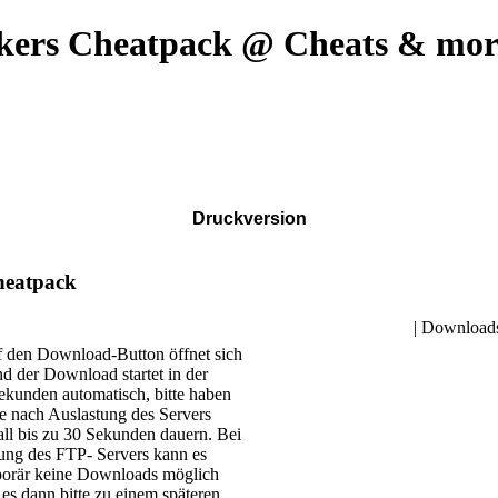
ckers Cheatpack @ Cheats & mor
Druckversion
Cheatpack
| Downloads
 den Download-Button öffnet sich
nd der Download startet in der
ekunden automatisch, bitte haben
e nach Auslastung des Servers
ll bis zu 30 Sekunden dauern. Bei
tung des FTP- Servers kann es
mporär keine Downloads möglich
 es dann bitte zu einem späteren