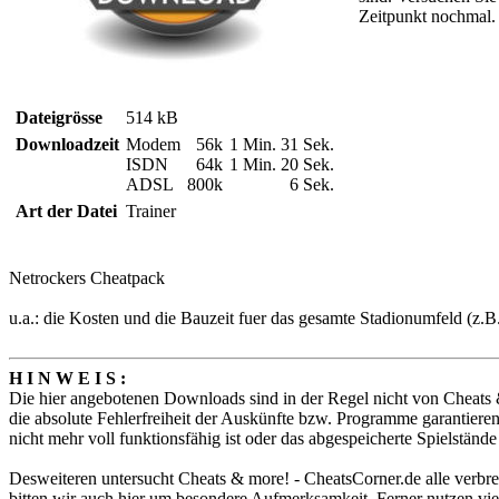
Zeitpunkt nochmal.
Dateigrösse
514 kB
Downloadzeit
Modem
56k
1 Min. 31 Sek.
ISDN
64k
1 Min. 20 Sek.
ADSL
800k
6 Sek.
Art der Datei
Trainer
Netrockers Cheatpack
u.a.: die Kosten und die Bauzeit fuer das gesamte Stadionumfeld (z.
H I N W E I S :
Die hier angebotenen Downloads sind in der Regel nicht von Cheats 
die absolute Fehlerfreiheit der Auskünfte bzw. Programme garantieren. 
nicht mehr voll funktionsfähig ist oder das abgespeicherte Spielstän
Desweiteren untersucht Cheats & more! - CheatsCorner.de alle verbre
bitten wir auch hier um besondere Aufmerksamkeit. Ferner nutzen vie