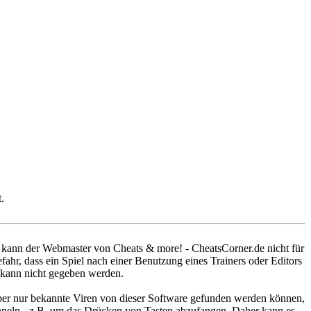
.
r kann der Webmaster von Cheats & more! - CheatsCorner.de nicht für
efahr, dass ein Spiel nach einer Benutzung eines Trainers oder Editors
n kann nicht gegeben werden.
 aber nur bekannte Viren von dieser Software gefunden werden können,
ähneln - z.B. um das Drücken von Tasten abzufangen. Daher kann es