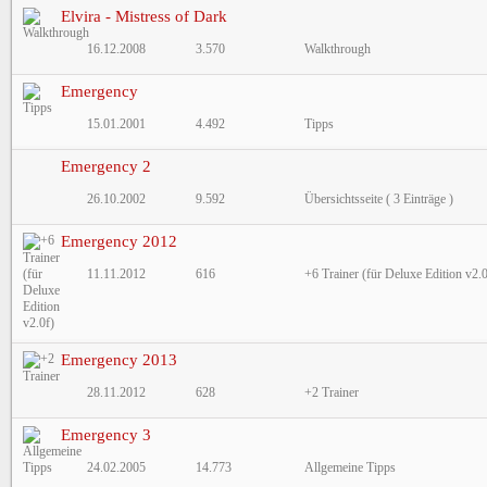
Elvira - Mistress of Dark
16.12.2008
3.570
Walkthrough
Emergency
15.01.2001
4.492
Tipps
Emergency 2
26.10.2002
9.592
Übersichtsseite ( 3 Einträge )
Emergency 2012
11.11.2012
616
+6 Trainer (für Deluxe Edition v2.0
Emergency 2013
28.11.2012
628
+2 Trainer
Emergency 3
24.02.2005
14.773
Allgemeine Tipps