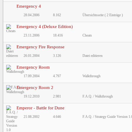
Emergency 4
28.04.2006
8.162
Übersichtsseite ( 2 Einträge )
Emergency 4 (Deluxe Edition)
23.11.2006
18.416
Cheats
Emergency Fire Response
26.01.2004
3.126
Datei editieren
Emergency Room
17.09.2004
4.797
Walkthrough
Emergency Room 2
19.12.2010
2.981
F.A.Q. / Walkthrough
Emperor - Battle for Dune
21.08.2002
4.646
F.A.Q. / Strategy Guide Version 1.