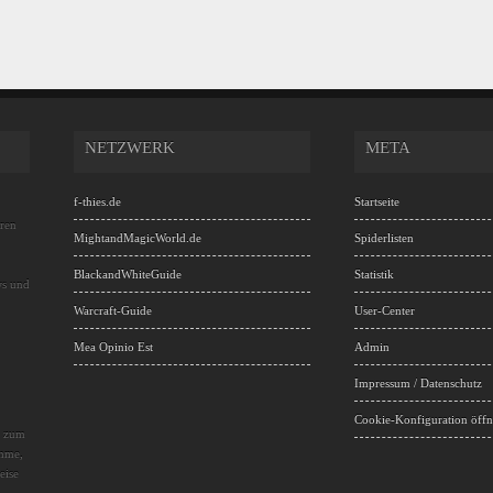
NETZWERK
META
f-thies.de
Startseite
hren
MightandMagicWorld.de
Spiderlisten
BlackandWhiteGuide
Statistik
ws und
Warcraft-Guide
User-Center
Mea Opinio Est
Admin
Impressum / Datenschutz
Cookie-Konfiguration öff
s zum
amme,
eise