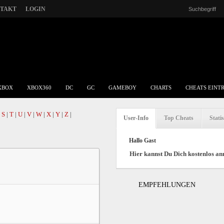
TAKT
LOGIN
XBOX
XBOX360
DC
GC
GAMEBOY
CHARTS
CHEATS EINT
|
S
|
T
|
U
|
V
|
W
|
X
|
Y
|
Z
|
User-Info
Top Cheats
Statis
Hallo Gast
Hier kannst Du Dich kostenlos a
EMPFEHLUNGEN