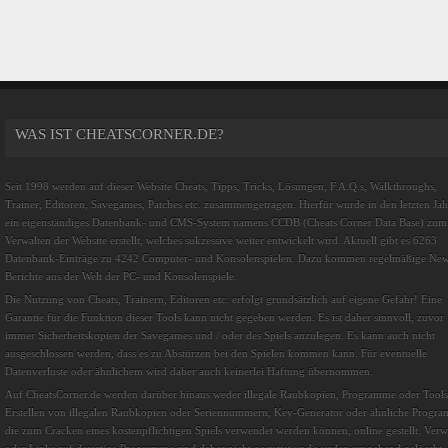
WAS IST CHEATSCORNER.DE?
Seit 1998 werden auf dieser Website Cheats, Tipps, Tricks, Lösungen, F.A.Q.s, Walkthroughs,
Trainer, Editoren, Savegames, Patches etc. zusammengetragen. Hierfür wurde in den letzten Ja
ein eigenständiges Datenbank- und CMS-System namens CCDB (Cheats Corner Data Base) zum
Verwalten der Website erstellt, welches sukzessive weiter entwickelt wird. Aktuell gibt es 6263
Datenbank-Einträge zu 4242 Computer- und Konsolenspielen. Dazu kommen regelmäßige Ne
Berichte aus der Welt der PC- und Konsolenspiele.
Die Nutzung von Cheats, Trainern, Editoren etc. erfolgt grundsätzlich auf eigene Gefahr! Eine
Garantie für die Funktion dieser Tools kann nicht gegeben werden. Es ist daher sinnvoll, zuvor
immer Sicherheitskopien der Savegames und / oder des Spiels anzulegen. Es kann auch nicht
ausgeschlossen werden, dass es zu Abstürzen bei den Spielen kommen kann. Für eventuelle
Datenverluste oder ähnlichem wird daher auch keinerlei Haftung übernommen.
Auf CheatsCorner.de werden darüber hinaus weder illegale Raubkopien, Programme oder Tool
Erstellen von illegalen Raubkopien oder Seriennummern, Key-Generator oder ähnliche Progr
die zum Cracken eines kostenpflichtigen Spiels verwendet werden können, online gestellt. Verw