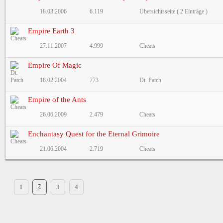
18.03.2006
6.119
Übersichtsseite ( 2 Einträge )
Empire Earth 3
27.11.2007
4.999
Cheats
Empire Of Magic
18.02.2004
773
Dt. Patch
Empire of the Ants
26.06.2009
2.479
Cheats
Enchantasy Quest for the Eternal Grimoire
21.06.2004
2.719
Cheats
1
2
3
4