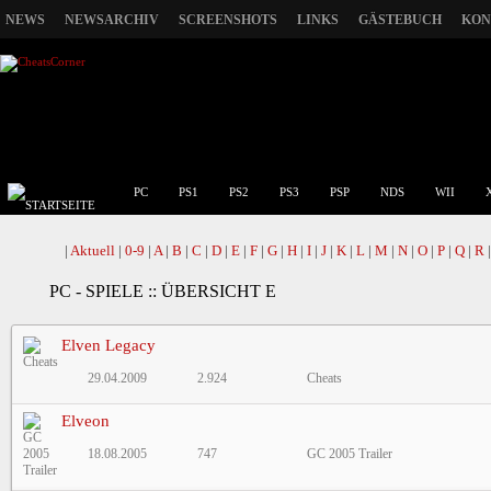
NEWS
NEWSARCHIV
SCREENSHOTS
LINKS
GÄSTEBUCH
KON
PC
PS1
PS2
PS3
PSP
NDS
WII
|
Aktuell
|
0-9
|
A
|
B
|
C
|
D
|
E
|
F
|
G
|
H
|
I
|
J
|
K
|
L
|
M
|
N
|
O
|
P
|
Q
|
R
PC - SPIELE :: ÜBERSICHT E
Elven Legacy
29.04.2009
2.924
Cheats
Elveon
18.08.2005
747
GC 2005 Trailer