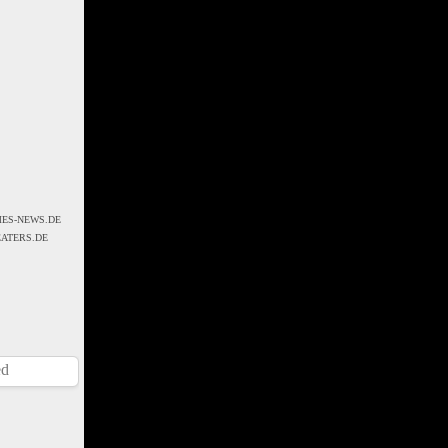
ATERS.DE
ed